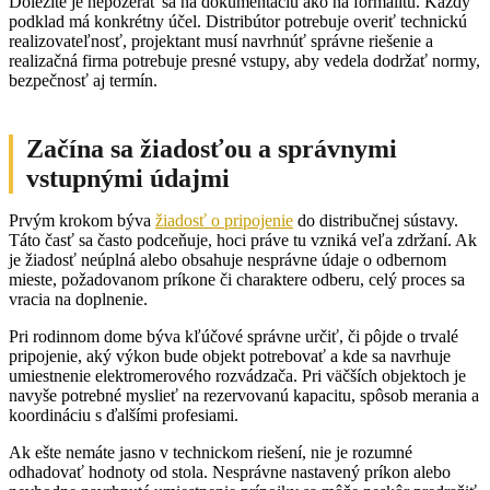
Dôležité je nepozerať sa na dokumentáciu ako na formalitu. Každý
podklad má konkrétny účel. Distribútor potrebuje overiť technickú
realizovateľnosť, projektant musí navrhnúť správne riešenie a
realizačná firma potrebuje presné vstupy, aby vedela dodržať normy,
bezpečnosť aj termín.
Začína sa žiadosťou a správnymi
vstupnými údajmi
Prvým krokom býva
žiadosť o pripojenie
do distribučnej sústavy.
Táto časť sa často podceňuje, hoci práve tu vzniká veľa zdržaní. Ak
je žiadosť neúplná alebo obsahuje nesprávne údaje o odbernom
mieste, požadovanom príkone či charaktere odberu, celý proces sa
vracia na doplnenie.
Pri rodinnom dome býva kľúčové správne určiť, či pôjde o trvalé
pripojenie, aký výkon bude objekt potrebovať a kde sa navrhuje
umiestnenie elektromerového rozvádzača. Pri väčších objektoch je
navyše potrebné myslieť na rezervovanú kapacitu, spôsob merania a
koordináciu s ďalšími profesiami.
Ak ešte nemáte jasno v technickom riešení, nie je rozumné
odhadovať hodnoty od stola. Nesprávne nastavený príkon alebo