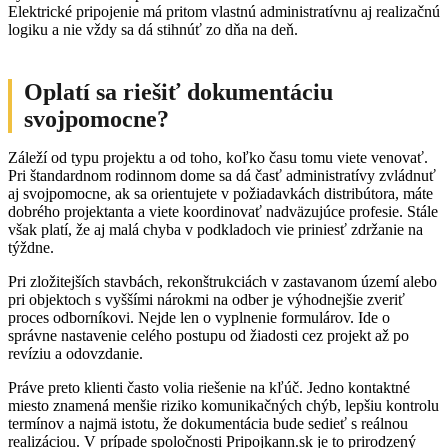
Elektrické pripojenie má pritom vlastnú administratívnu aj realizačnú
logiku a nie vždy sa dá stihnúť zo dňa na deň.
Oplatí sa riešiť dokumentáciu
svojpomocne?
Záleží od typu projektu a od toho, koľko času tomu viete venovať.
Pri štandardnom rodinnom dome sa dá časť administratívy zvládnuť
aj svojpomocne, ak sa orientujete v požiadavkách distribútora, máte
dobrého projektanta a viete koordinovať nadväzujúce profesie. Stále
však platí, že aj malá chyba v podkladoch vie priniesť zdržanie na
týždne.
Pri zložitejších stavbách, rekonštrukciách v zastavanom území alebo
pri objektoch s vyššími nárokmi na odber je výhodnejšie zveriť
proces odborníkovi. Nejde len o vyplnenie formulárov. Ide o
správne nastavenie celého postupu od žiadosti cez projekt až po
revíziu a odovzdanie.
Práve preto klienti často volia riešenie na kľúč. Jedno kontaktné
miesto znamená menšie riziko komunikačných chýb, lepšiu kontrolu
termínov a najmä istotu, že dokumentácia bude sedieť s reálnou
realizáciou. V prípade spoločnosti Pripojkann.sk je to prirodzený