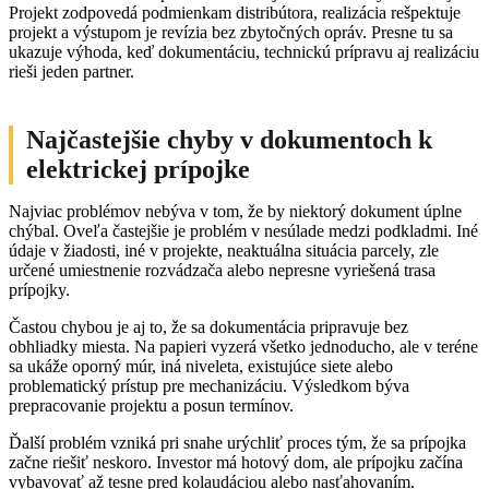
Projekt zodpovedá podmienkam distribútora, realizácia rešpektuje
projekt a výstupom je revízia bez zbytočných opráv. Presne tu sa
ukazuje výhoda, keď dokumentáciu, technickú prípravu aj realizáciu
rieši jeden partner.
Najčastejšie chyby v dokumentoch k
elektrickej prípojke
Najviac problémov nebýva v tom, že by niektorý dokument úplne
chýbal. Oveľa častejšie je problém v nesúlade medzi podkladmi. Iné
údaje v žiadosti, iné v projekte, neaktuálna situácia parcely, zle
určené umiestnenie rozvádzača alebo nepresne vyriešená trasa
prípojky.
Častou chybou je aj to, že sa dokumentácia pripravuje bez
obhliadky miesta. Na papieri vyzerá všetko jednoducho, ale v teréne
sa ukáže oporný múr, iná niveleta, existujúce siete alebo
problematický prístup pre mechanizáciu. Výsledkom býva
prepracovanie projektu a posun termínov.
Ďalší problém vzniká pri snahe urýchliť proces tým, že sa prípojka
začne riešiť neskoro. Investor má hotový dom, ale prípojku začína
vybavovať až tesne pred kolaudáciou alebo nasťahovaním.