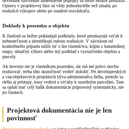
nevhodne navrhnuté umiestnenie prípojky sa môže neskôr predražiť.
Opravy v projektovej fáze sú vždy jednoduchšie než zásahy po
realizácii výkopov alebo po osadení rozvádzača.
Doklady k pozemku a objektu
K žiadosti sa bežne prikladajú podklady, ktoré preukazujú vzťah k
nehnuteľnosti a identifikujú miesto realizácie. V závislosti od
konkrétneho prípadu môže ísť o list vlastníctva, kópiu z katastrálnej
mapy, situačný výkres alebo iný podklad s vyznačením objektu a
parcely.
Ak investor nie je vlastníkom pozemku, ale má iné právo stavbu
realizovať, treba túto skutočnosť vedieť doložiť. Pri developerských
a viacobjektových projektoch býva administratíva širšia, pretože sa
riešia aj prístupy, trasy vedení a vzťahy k susedným parcelám. Tam
sa oplatí mať celý balík dokumentácie pripravený systematicky, nie
po častiach.
Projektová dokumentácia nie je len
povinnosť