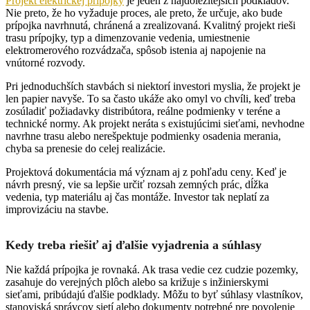
Projekt elektrickej prípojky
je jeden z najdôležitejších podkladov.
Nie preto, že ho vyžaduje proces, ale preto, že určuje, ako bude
prípojka navrhnutá, chránená a zrealizovaná. Kvalitný projekt rieši
trasu prípojky, typ a dimenzovanie vedenia, umiestnenie
elektromerového rozvádzača, spôsob istenia aj napojenie na
vnútorné rozvody.
Pri jednoduchších stavbách si niektorí investori myslia, že projekt je
len papier navyše. To sa často ukáže ako omyl vo chvíli, keď treba
zosúladiť požiadavky distribútora, reálne podmienky v teréne a
technické normy. Ak projekt neráta s existujúcimi sieťami, nevhodne
navrhne trasu alebo nerešpektuje podmienky osadenia merania,
chyba sa prenesie do celej realizácie.
Projektová dokumentácia má význam aj z pohľadu ceny. Keď je
návrh presný, vie sa lepšie určiť rozsah zemných prác, dĺžka
vedenia, typ materiálu aj čas montáže. Investor tak neplatí za
improvizáciu na stavbe.
Kedy treba riešiť aj ďalšie vyjadrenia a súhlasy
Nie každá prípojka je rovnaká. Ak trasa vedie cez cudzie pozemky,
zasahuje do verejných plôch alebo sa križuje s inžinierskymi
sieťami, pribúdajú ďalšie podklady. Môžu to byť súhlasy vlastníkov,
stanoviská správcov sietí alebo dokumenty potrebné pre povolenie