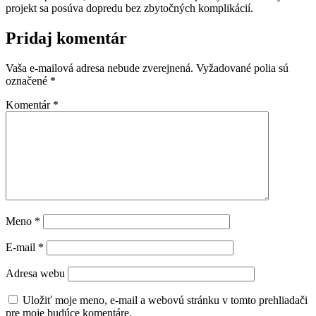
projekt sa posúva dopredu bez zbytočných komplikácií.
Pridaj komentár
Vaša e-mailová adresa nebude zverejnená.
Vyžadované polia sú
označené
*
Komentár
*
Meno
*
E-mail
*
Adresa webu
Uložiť moje meno, e-mail a webovú stránku v tomto prehliadači
pre moje budúce komentáre.