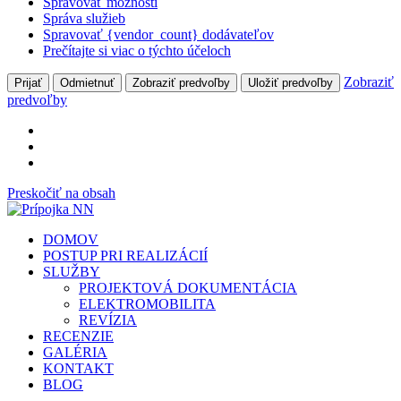
Spravovať možnosti
Správa služieb
Spravovať {vendor_count} dodávateľov
Prečítajte si viac o týchto účeloch
Zobraziť
Prijať
Odmietnuť
Zobraziť predvoľby
Uložiť predvoľby
predvoľby
Preskočiť na obsah
DOMOV
POSTUP PRI REALIZÁCIÍ
SLUŽBY
PROJEKTOVÁ DOKUMENTÁCIA
ELEKTROMOBILITA
REVÍZIA
RECENZIE
GALÉRIA
KONTAKT
BLOG