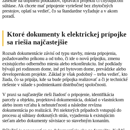
zasekne na doplnení podkladov, opravách projektu či chýbajúcom
súhlase. Ak chcete mať pripojenie vyriešené bez zbytočných
prestojov, oplatí sa vedieť, čo sa štandardne vyžaduje a v akom
poradí.
Ktoré dokumenty k elektrickej prípojke
sa riešia najčastejšie
Rozsah dokumentácie závisí od typu stavby, miesta pripojenia,
požadovaného príkonu a od toho, či ide o novú prípojku, zmenu
existujúceho odberného miesta alebo rekonštrukciu. Iné podklady
bývajú pri rodinnom dome, iné pri bytovom dome, prevádzke alebo
developerskom projekte. Základ je však podobný – treba vedieť, kto
žiada, čo sa pripája, kde sa bude prípojka realizovať a či je technické
riešenie v súlade s podmienkami distribučnej spoločnosti.
V praxi sa najčastejšie rieši žiadosť o pripojenie, identifikácia
parcely a objektu, projektová dokumentácia, doklad o vlastníckom
alebo inom vzťahu k nehnuteľnosti a následne revízna
dokumentácia po realizácii. Pri niektorých prípadoch vstupujú do
procesu aj súhlasy dotknutých strán, vyjadrenia k existujúcim
sieťam alebo dokumenty súvisiace so stavebným konaním.