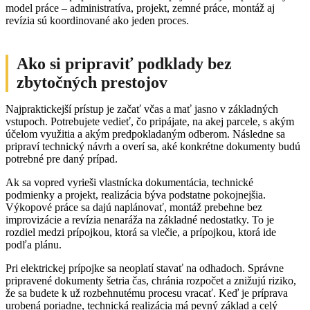
model práce – administratíva, projekt, zemné práce, montáž aj
revízia sú koordinované ako jeden proces.
Ako si pripraviť podklady bez
zbytočných prestojov
Najpraktickejší prístup je začať včas a mať jasno v základných
vstupoch. Potrebujete vedieť, čo pripájate, na akej parcele, s akým
účelom využitia a akým predpokladaným odberom. Následne sa
pripraví technický návrh a overí sa, aké konkrétne dokumenty budú
potrebné pre daný prípad.
Ak sa vopred vyrieši vlastnícka dokumentácia, technické
podmienky a projekt, realizácia býva podstatne pokojnejšia.
Výkopové práce sa dajú naplánovať, montáž prebehne bez
improvizácie a revízia nenaráža na základné nedostatky. To je
rozdiel medzi prípojkou, ktorá sa vlečie, a prípojkou, ktorá ide
podľa plánu.
Pri elektrickej prípojke sa neoplatí stavať na odhadoch. Správne
pripravené dokumenty šetria čas, chránia rozpočet a znižujú riziko,
že sa budete k už rozbehnutému procesu vracať. Keď je príprava
urobená poriadne, technická realizácia má pevný základ a celý